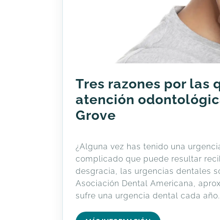
Tres razones por las 
atención odontológic
Grove
¿Alguna vez has tenido una urgencia
complicado que puede resultar recib
desgracia, las urgencias dentales 
Asociación Dental Americana, apr
sufre una urgencia dental cada año.