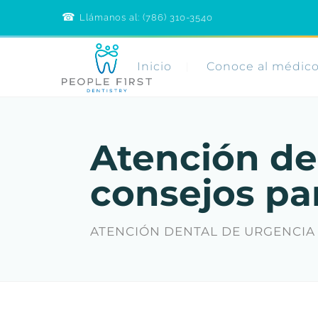
☎︎
Call
Llámanos al: (786) 310-3540
People
First
Dentistry
Inicio
Conoce al médic
Atención de
consejos pa
ATENCIÓN DENTAL DE URGENCIA