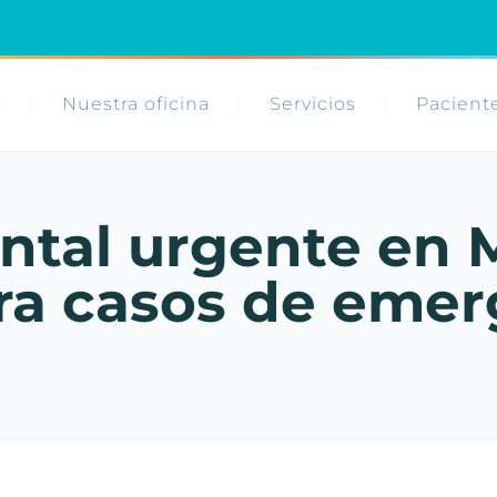
o
Nuestra oficina
Servicios
Pacient
ntal urgente en 
ra casos de emer