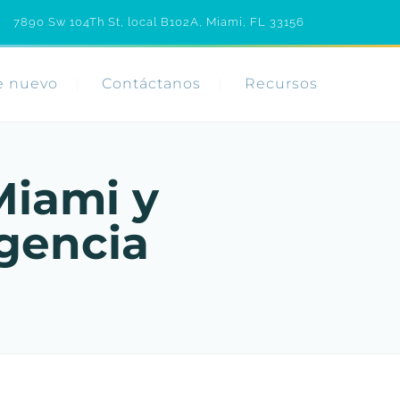
7890 Sw 104Th St, local B102A, Miami, FL 33156
e nuevo
Contáctanos
Recursos
Miami y
gencia