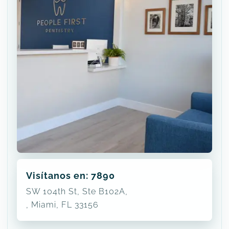
Visítanos en: 7890
SW 104th St, Ste B102A,
, Miami, FL 33156