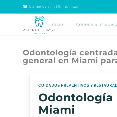
☎︎
Call
Llámanos al: (786) 310-3540
People
First
Dentistry
Inicio
Conoce al médic
Odontología centrada 
general en Miami par
CUIDADOS PREVENTIVOS Y RESTAURA
Odontología 
Miami