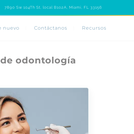
7890 Sw 104Th St, local B102A, Miami, FL 33156
e nuevo
Contáctanos
Recursos
 de odontología