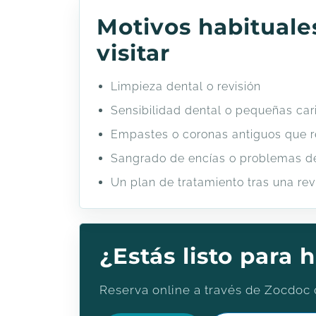
Motivos habituale
visitar
Limpieza dental o revisión
Sensibilidad dental o pequeñas car
Empastes o coronas antiguos que r
Sangrado de encías o problemas d
Un plan de tratamiento tras una rev
¿Estás listo para
Reserva online a través de Zocdoc o