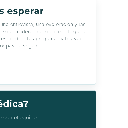
s esperar
una entrevista, una exploración y las
 se consideren necesarias. El equipo
, responde a tus preguntas y te ayuda
or paso a seguir.
édica?
e con el equipo.