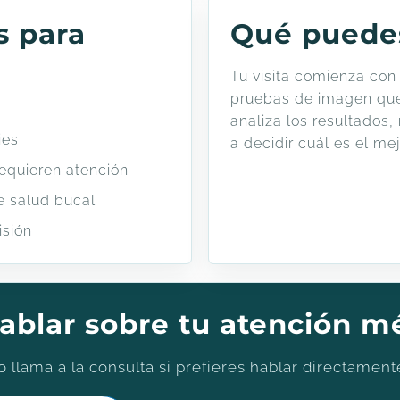
s para
Qué puede
Tu visita comienza con 
pruebas de imagen que
analiza los resultados
ies
a decidir cuál es el mej
equieren atención
e salud bucal
isión
 hablar sobre tu atención m
 llama a la consulta si prefieres hablar directament