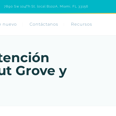
7890 Sw 104Th St, local B102A, Miami, FL 33156
e nuevo
Contáctanos
Recursos
tención
ut Grove y