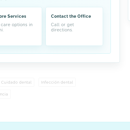
ore Services
Contact the Office
 care options in
Call or get
i.
directions.
Cuidado dental
Infección dental
ncia