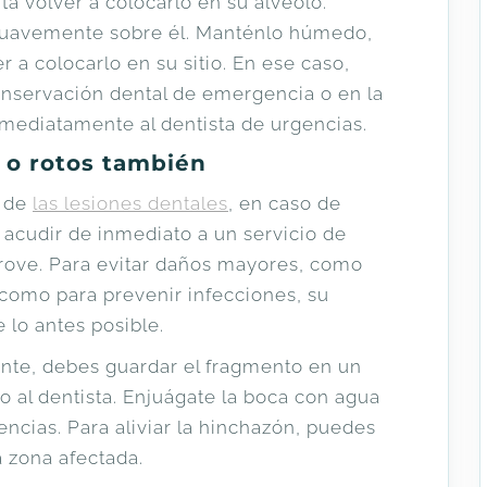
nta volver a colocarlo en su alveolo.
suavemente sobre él. Manténlo húmedo,
 a colocarlo en su sitio. En ese caso,
conservación dental de emergencia o en la
inmediatamente al dentista de urgencias.
s o rotos también
a de
las lesiones dentales
, en caso de
e acudir de inmediato a un servicio de
rove. Para evitar daños mayores, como
í como para prevenir infecciones, su
 lo antes posible.
iente, debes guardar el fragmento en un
go al dentista. Enjuágate la boca con agua
encias. Para aliviar la hinchazón, puedes
a zona afectada.