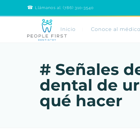
☎︎
Call
Llámanos al: (786) 310-3540
People
First
Dentistry
Inicio
Conoce al médic
# Señales d
dental de u
qué hacer