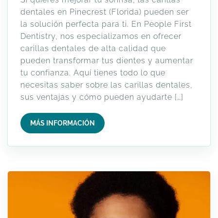
dentales en Pinecrest (Florida) pueden ser
la solución perfecta para ti. En People First
Dentistry, nos especializamos en ofrecer
carillas dentales de alta calidad que
pueden transformar tus dientes y aumentar
tu confianza. Aquí tienes todo lo que
necesitas saber sobre las carillas dentales,
sus ventajas y cómo pueden ayudarte […]
MÁS INFORMACIÓN