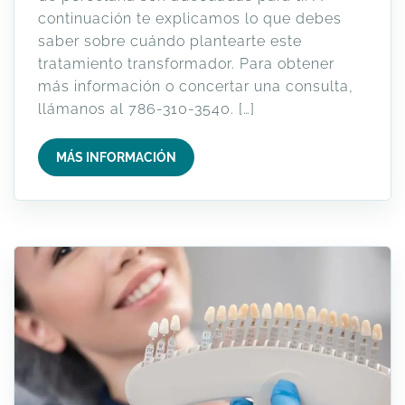
continuación te explicamos lo que debes
saber sobre cuándo plantearte este
tratamiento transformador. Para obtener
más información o concertar una consulta,
llámanos al 786-310-3540. […]
MÁS INFORMACIÓN