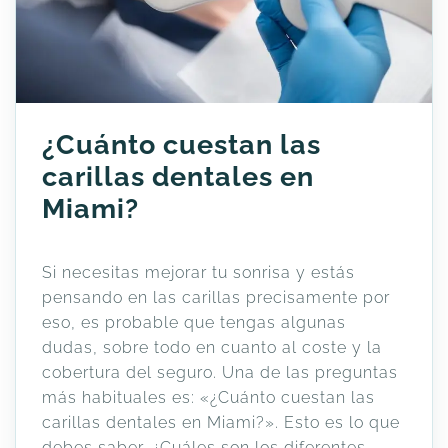
¿Cuánto cuestan las
carillas dentales en
Miami?
Si necesitas mejorar tu sonrisa y estás
pensando en las carillas precisamente por
eso, es probable que tengas algunas
dudas, sobre todo en cuanto al coste y la
cobertura del seguro. Una de las preguntas
más habituales es: «¿Cuánto cuestan las
carillas dentales en Miami?». Esto es lo que
debes saber. ¿Cuáles son los diferentes