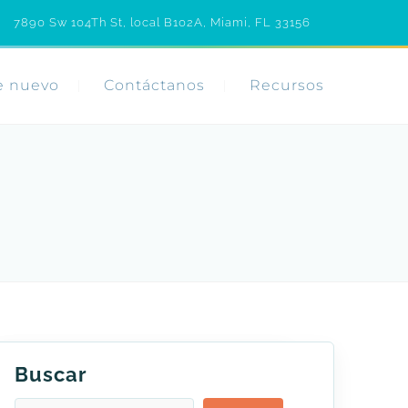
7890 Sw 104Th St, local B102A, Miami, FL 33156
e nuevo
Contáctanos
Recursos
Buscar