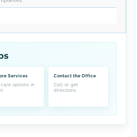
implantes.
ps
ore Services
Contact the Office
 care options in
Call or get
i.
directions.