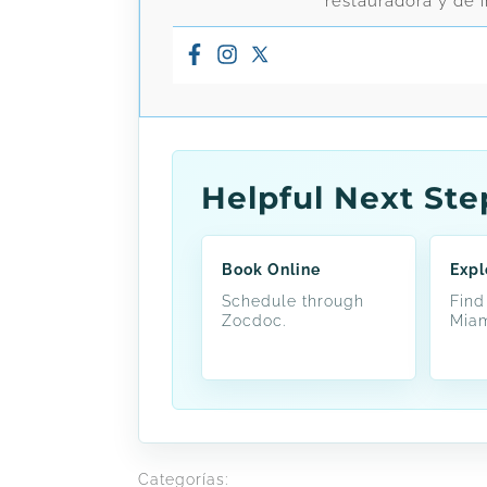
restauradora y de 
Helpful Next Ste
Book Online
Expl
Schedule through
Find
Zocdoc.
Miam
Categorías: