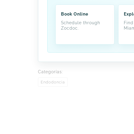
Book Online
Expl
Schedule through
Find
Zocdoc.
Miam
Categorías:
Endodoncia