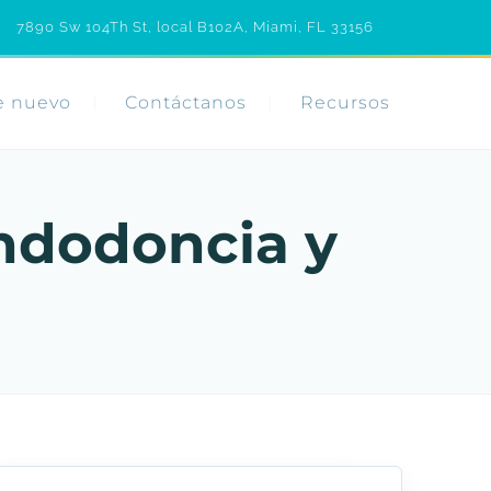
7890 Sw 104Th St, local B102A, Miami, FL 33156
e nuevo
Contáctanos
Recursos
ndodoncia y